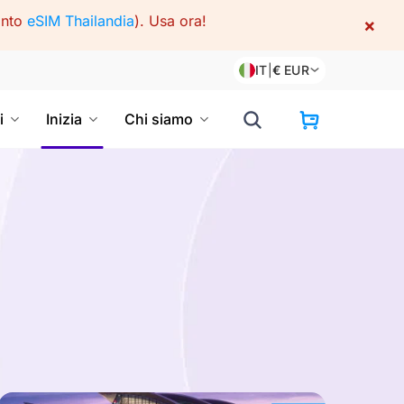
onto
eSIM Thailandia
).
Usa ora!
×
IT
|
€
EUR
i
Inizia
Chi siamo