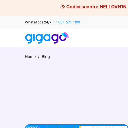
Skip
🎁
Codici sconto:
HELLOVN15
to
content
WhatsApps 24/7:
+1 657-571-1199
Home
/
Blog