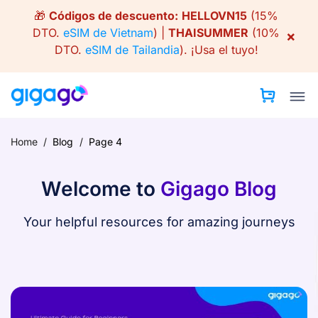
Skip
🎁
Códigos de descuento:
HELLOVN15
(15%
to
DTO.
eSIM de Vietnam
) |
THAISUMMER
(10%
×
content
DTO.
eSIM de Tailandia
).
¡Usa el tuyo!
Home
/
Blog
/
Page 4
Welcome to
Gigago Blog
Your helpful resources for amazing journeys